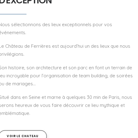
D'EXCEPTION
Nous sélectionnons des lieux exceptionnels pour vos
événements.
Le Château de Ferrières est aujourd’hui un des lieux que nous
privilégions.
Son histoire, son architecture et son parc en font un terrain de
jeu incroyable pour l’organisation de team building, de soirées
ou de mariages…
Situé dans en Seine et marne à quelques 30 min de Paris, nous
serons heureux de vous faire découvrir ce lieu mythique et
emblématique.
VOIR LE CHATEAU