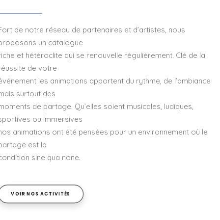
Fort de notre réseau de partenaires et d’artistes, nous
proposons un catalogue
riche et hétéroclite qui se renouvelle régulièrement. Clé de la
réussite de votre
événement les animations apportent du rythme, de l’ambiance
mais surtout des
moments de partage. Qu’elles soient musicales, ludiques,
sportives ou immersives
nos animations ont été pensées pour un environnement où le
partage est la
condition sine qua none.
VOIR NOS ACTIVITÉS