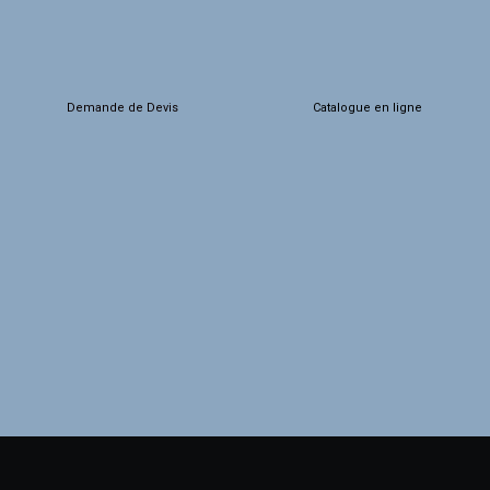
FOKAL EVENT
Demande de Devis
Catalogue en ligne
CRÉATEUR D’ÉMOTION - TEAM BUILDIN
- ANIMATIONS