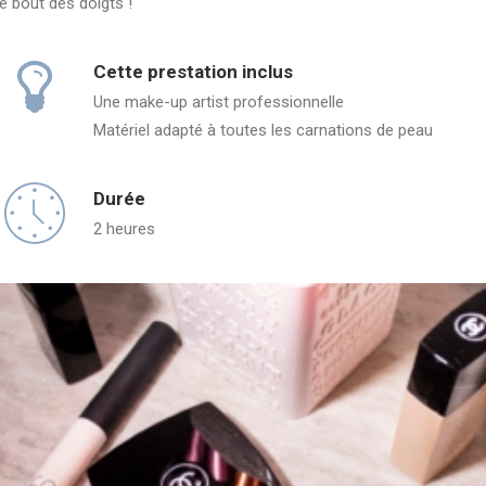
le bout des doigts !
Cette prestation inclus
Une make-up artist professionnelle
Matériel adapté à toutes les carnations de peau
Durée
2 heures